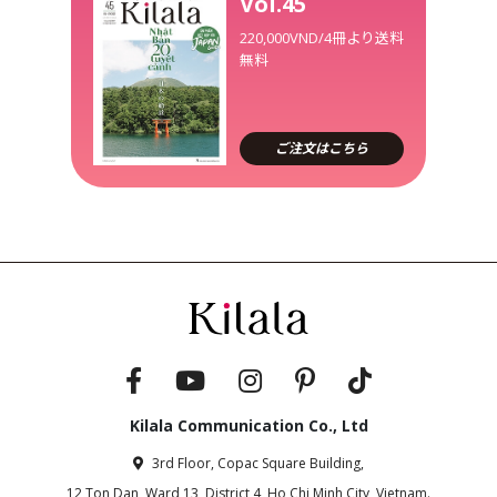
Vol.45
220,000VND/4冊より送料
無料
ご注文はこちら
Kilala Communication Co., Ltd
3rd Floor, Copac Square Building,
12 Ton Dan, Ward 13, District 4, Ho Chi Minh City, Vietnam.