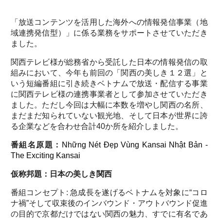
「放送コンテンツを活用した海外への情報発信事業（地
域連携発信型）」に係る業務をサポートさせていただき
ました。
関西テレビ様が総務省から受託した日本の情報発信の取
組みにおいて、今年も前回の「関西の美しき１２選」と
いう短編番組に引き続きベトナムで放送・配信する事業
に関西テレビ様の連携事業者として参加させていただき
ました。ただし今回は大幅に本数を増やし関西の名所、
まだまだ知られていない観光地、そして日本が世界に誇
る企業などを合わせ合計40か所を紹介しました。
番組名原題：
Những Nét Đẹp Vùng Kansai Nhật Bản -
The Exciting Kansai
仮称邦題：日本の美しき関西
番組コンセプト: 急成長を遂げるベトナムを対象に“コロ
ナ禍”そして収束後のインバウンド・アウトバウンド促進
の目的で京都だけではない関西の魅力、すでに有名であ