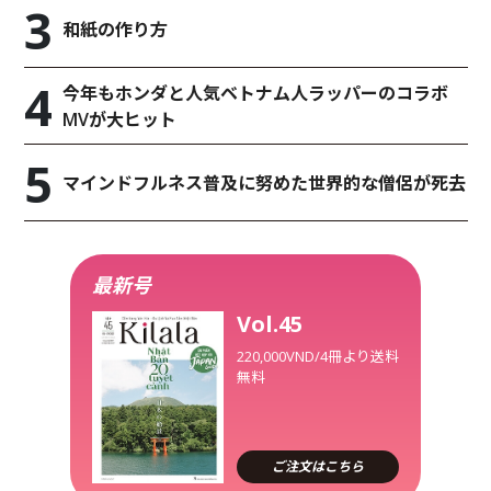
和紙の作り方
今年もホンダと人気ベトナム人ラッパーのコラボ
MVが大ヒット
マインドフルネス普及に努めた世界的な僧侶が死去
最新号
Vol.45
220,000VND/4冊より送料
無料
ご注文はこちら