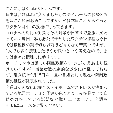
こんにちはKilalaベトナムです。
日本はお盆休みに入りましたがステイホームのお盆休み
を皆さん如何お過ごしですか。私は本日これからやっと
ワクチン1回目の接種に行ってきます。
コロナへの対応や対策はその対策が日替りで急激に変わ
っていく毎日。私も必死で予約したワクチン接種も今日
では接種後の期待値も以前ほど高くなく苦笑いですが、
1人でも多く接種したほうが良いという考えなので、ま
ずは粛々と接種しに参ります。
ホーチミン市は厳しい隔離政策をすでに2ヶ月あまり続
けていますが、感染者数の劇的な減少には至っておら
ず、引き続き9月15日を一旦の目処として現在の隔離政
策の継続が発表されました。
今週はそんなほぼ完全ステイホームでストレスが溜まっ
ている地元ホーチミン子達が色々と楽しみを見つけて自
助努力をしている話題など取り上げました。今週も
Kilalaニュースをご覧ください。