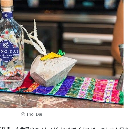
ⓒ Thoi Dai