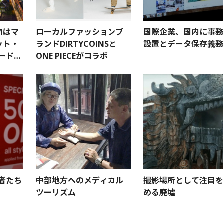
Mはマ
ローカルファッションブ
国際企業、国内に事務
ット・
ランドDIRTYCOINSと
設置とデータ保存義務
カードと
ONE PIECEがコラボ
の
若者たち
中部地方へのメディカル
撮影場所として注目を
ツーリズム
める廃墟