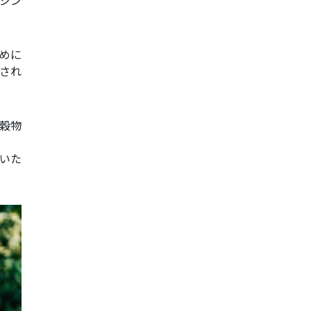
のジン
めに
立され
や穀物
いた