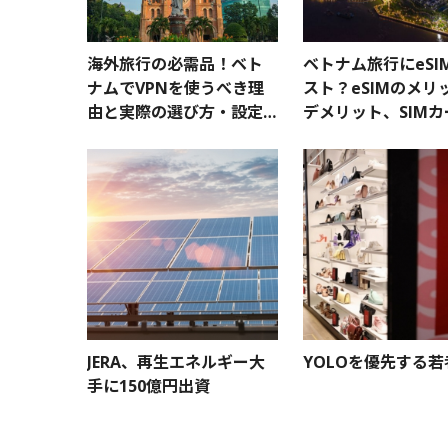
海外旅行の必需品！ベト
ベトナム旅行にeSI
ナムでVPNを使うべき理
スト？eSIMのメリ
由と実際の選び方・設定
デメリット、SIM
方法
の違いからおすすめ
eSIMまで紹介
JERA、再生エネルギー大
YOLOを優先する
手に150億円出資