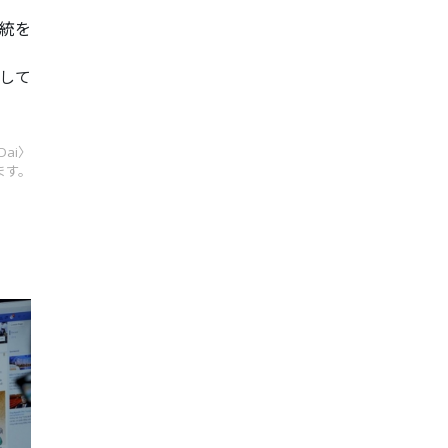
統を
達して
 Dai〉
ます。