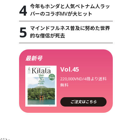
今年もホンダと人気ベトナム人ラッ
パーのコラボMVが大ヒット
マインドフルネス普及に努めた世界
的な僧侶が死去
最新号
Vol.45
220,000VND/4冊より送料
無料
ご注文はこちら