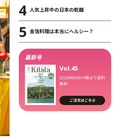
人気上昇中の日本の乾麺
金箔料理は本当にヘルシー？
最新号
Vol.45
220,000VND/4冊より送料
無料
ご注文はこちら