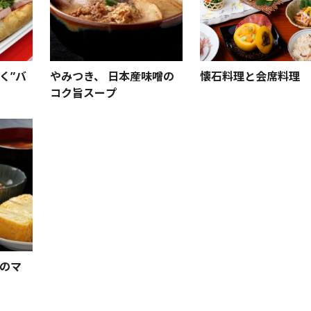
く”バ
やみつき、 日本産味噌の
懐石料理と会席料理
コク旨スープ
のマ