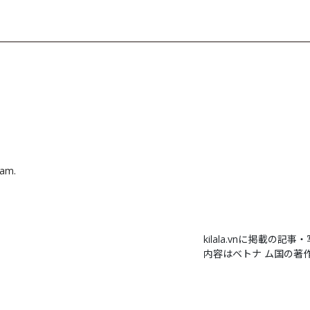
nam.
kilala.vnに掲載
内容はベトナ ム国の著