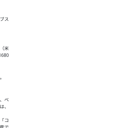
ロブス
（米
680
。
。
、ベ
は、
「コ
産で