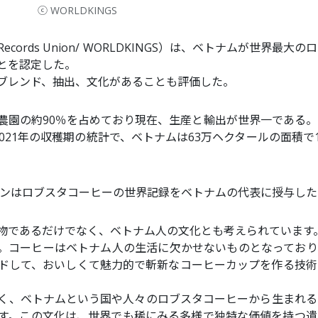
ⓒ WORLDKINGS
cords Union/ WORLDKINGS）は、ベトナムが世界最大の
とを認定した。
ブレンド、抽出、文化があることも評価した。
農園の約90％を占めており現在、生産と輸出が世界一である。
2021年の収穫期の統計で、ベトナムは63万ヘクタールの面積で1
ニオンはロブスタコーヒーの世界記録をベトナムの代表に授与した
物であるだけでなく、ベトナム人の文化とも考えられています
。コーヒーはベトナム人の生活に欠かせないものとなっており
ドして、おいしくて魅力的で斬新なコーヒーカップを作る技術
く、ベトナムという国や人々のロブスタコーヒーから生まれる
す。この文化は、世界でも稀にみる多様で独特な価値を持つ遺