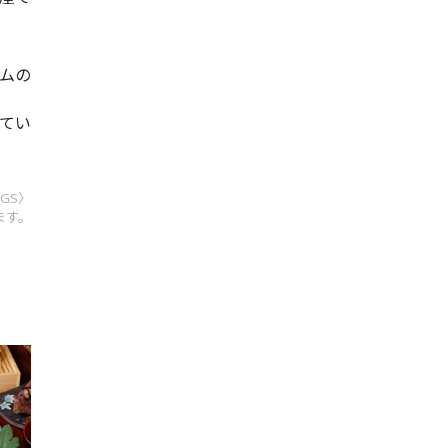
ムの
てい
NGS〉
ます。