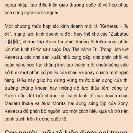
ngoại nhập, tạo điều kiện giao thương quốc tế và hợp pháp
hoá công nghệ nước ngoài.
Một phương thức hợp tác kinh doanh mới là “Keiretsu -
系
列
”, mạng lưới kinh doanh ra đời, thay thế cho các “Zaibatsu
-
財閥
”, những tập đoàn tài phiệt khổng lồ kiểm soát phần
lớn nền kinh tế từ sau cuộc Duy Tân Minh Trị. Trong liên kết
Keiretsu, các nhà sản xuất, nhà cung cấp, nhà phân phối và
ngân hàng hợp tác khăng khít tạo thành một chuỗi bằng việc
sở hữu một phần cổ phiếu của nhau và xoay quanh một ngân
hàng. Điều này giúp họ đứng vững trước biến động của thị
trường chứng khoán hay những nỗ lực thâu tóm công ty.
Được dẫn dắt bởi những cải cách kinh tế của doanh nhân
Masaru Ibuka và Akio Morita, hai đồng sáng lập của Sony,
Keiretsu đã phân bổ nguồn lực một cách hiệu quả và trở nên
cạnh tranh trên trường quốc tế.