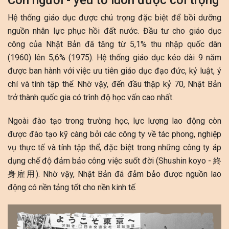
Con người - yếu tố luôn được coi trọng
Hệ thống giáo dục được chú trọng đặc biệt để bồi dưỡng
nguồn nhân lực phục hồi đất nước. Đầu tư cho giáo dục
công của Nhật Bản đã tăng từ 5,1% thu nhập quốc dân
(1960) lên 5,6% (1975). Hệ thống giáo dục kéo dài 9 năm
được ban hành với việc ưu tiên giáo dục đạo đức, kỷ luật, ý
chí và tính tập thể. Nhờ vậy, đến đầu thập kỷ 70, Nhật Bản
trở thành quốc gia có trình độ học vấn cao nhất.
Ngoài đào tạo trong trường học, lực lượng lao động còn
được đào tạo kỹ càng bởi các công ty về tác phong, nghiệp
vụ thực tế và tính tập thể, đặc biệt trong những công ty áp
dụng chế độ đảm bảo công việc suốt đời (Shushin koyo -
終
身雇用
). Nhờ vậy, Nhật Bản đã đảm bảo được nguồn lao
động có nền tảng tốt cho nền kinh tế.