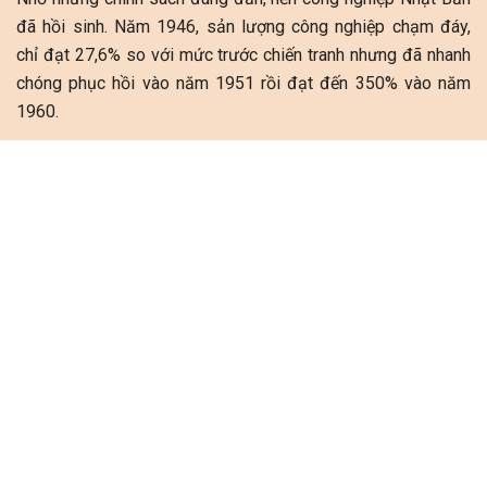
đã hồi sinh. Năm 1946, sản lượng công nghiệp chạm đáy,
chỉ đạt 27,6% so với mức trước chiến tranh nhưng đã nhanh
chóng phục hồi vào năm 1951 rồi đạt đến 350% vào năm
1960.
Từ năm 1955 đến 1972, mức tăng trưởng GDP trung bình
của Nhật Bản đạt 9,3% mỗi năm, với kỷ lục là mức 11,1%
giai đoạn 1966 - 1970. Thần kỳ kinh tế đã đưa Nhật Bản lên
thành nền kinh tế lớn thứ hai thế giới trong suốt giai đoạn
1978 - 2010.
Khi Nhật Bản đăng cai Olympic Tokyo 1964, bạn bè quốc tế
đã được chứng kiến diện mạo mới, phát triển và hiện đại của
đất nước mặt trời mọc.
Tuy nhiên, sau năm 1991, nền kinh tế Nhật Bản lại tiến vào
giai đoạn trì trệ do sự sụp đổ của bong bóng tài sản, thời kì